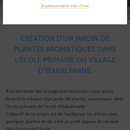
Je personnalise mes choix
CRÉATION D'UN JARDIN DE
PLANTES AROMATIQUES DANS
L'ÉCOLE PRIMAIRE DU VILLAGE
D'IBAKALIWANE.
A la demande des enseignants marocains, nous avons
financé la création d'un jardin de plantes aromatiques dans
l'école primaire de l'école d'Ibakaliwane.
L'objectif de ce projet est de familiariser les élèves avec
quelques plantes et de créer un petit espace de verdure
dans la cour de l'école.