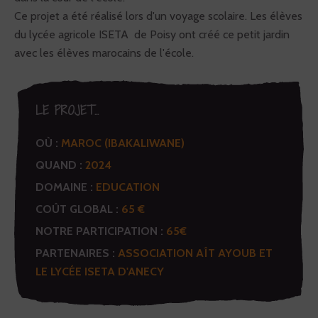
Ce projet a été réalisé lors d'un voyage scolaire. Les élèves
du lycée agricole ISETA de Poisy ont créé ce petit jardin
avec les élèves marocains de l'école.
LE PROJET...
OÙ :
MAROC (IBAKALIWANE)
QUAND :
2024
DOMAINE :
EDUCATION
COÛT GLOBAL :
65 €
NOTRE PARTICIPATION :
65€
PARTENAIRES :
ASSOCIATION AÎT AYOUB ET
LE LYCÉE ISETA D'ANECY