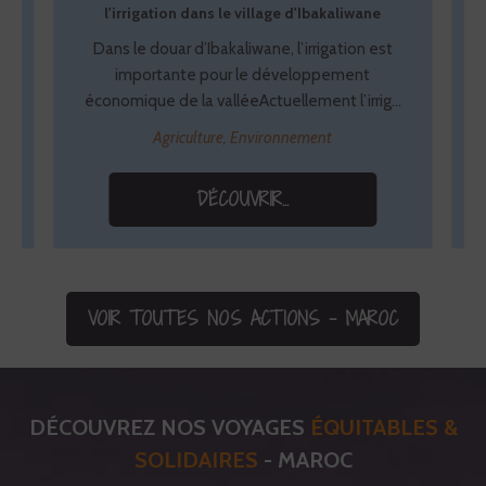
l'irrigation dans le village d'Ibakaliwane
v
Dans le douar d’Ibakaliwane, l’irrigation est
importante pour le développement
r
économique de la valléeActuellement l’irrig...
Agriculture, Environnement
s
DÉCOUVRIR...
VOIR TOUTES NOS ACTIONS - MAROC
DÉCOUVREZ NOS VOYAGES
ÉQUITABLES &
SOLIDAIRES
- MAROC