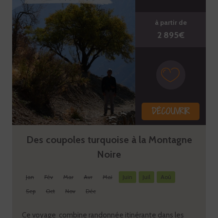
à partir de
2 895€
DÉCOUVRIR
Des coupoles turquoise à la Montagne
Noire
Jan
Fév
Mar
Avr
Mai
Juin
Juil
Aoû
Sep
Oct
Nov
Déc
Ce voyage combine randonnée itinérante dans les