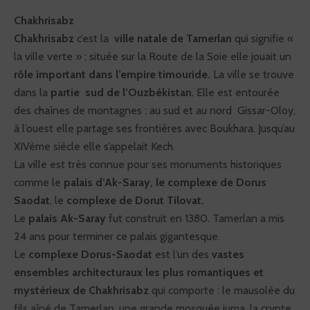
Chakhrisabz
Chakhrisabz
c’est la
ville natale de Tamerlan
qui signifie «
la ville verte » ; située sur la Route de la Soie elle jouait un
rôle important dans l’empire timouride.
La ville se trouve
dans la
partie sud de l’Ouzbékistan
. Elle est entourée
des chaînes de montagnes : au sud et au nord Gissar-Oloy,
à l’ouest elle partage ses frontières avec Boukhara. Jusqu’au
XIVème siècle elle s’appelait Kech.
La ville est très connue pour ses monuments historiques
comme le
palais d’Ak-Saray, le complexe de Dorus
Saodat
, le
complexe de Dorut Tilovat.
Le
palais Ak-Saray
fut construit en 1380. Tamerlan a mis
24 ans pour terminer ce palais gigantesque.
Le
complexe Dorus-Saodat
est l’un des
vastes
ensembles architecturaux les plus romantiques et
mystérieux de Chakhrisabz
qui comporte : le mausolée du
fils aîné de Tamerlan, une grande mosquée juma, la crypte