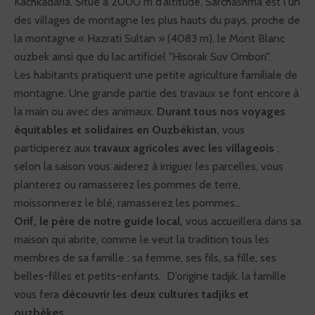
Kachkadaria. Situé à 2000 m d’altitude, Sarchashma est l'un
des villages de montagne les plus hauts du pays, proche de
la montagne « Hazrati Sultan » (4083 m), le Mont Blanc
ouzbek ainsi que du lac artificiel "Hisorak Suv Ombori".
Les habitants pratiquent une petite agriculture familiale de
montagne. Une grande partie des travaux se font encore à
la main ou avec des animaux.
Durant tous nos voyages
équitables et solidaires en Ouzbékistan,
vous
participerez aux
travaux agricoles avec les villageois
;
selon la saison vous aiderez à irriguer les parcelles, vous
planterez ou ramasserez les pommes de terre,
moissonnerez le blé, ramasserez les pommes…
Orif, le père de notre guide local,
vous accueillera dans sa
maison qui abrite, comme le veut la tradition tous les
membres de sa famille : sa femme, ses fils, sa fille, ses
belles-filles et petits-enfants. D’origine tadjik, la famille
vous fera
découvrir les deux cultures tadjiks et
ouzbèkes.