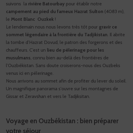
suivons la
rivière Batourbay
pour établir notre
campement au pied du fameux Hazrat Sulton
(4083 m),
le
Mont Blanc Ouzkek
!
Le lendemain nous nous levons très tôt pour
gravir ce
sommet légendaire à la frontière du Tadjikistan
. Il abrite
la tombe d’Hazrat Dovud, le patron des forgerons et des
chauffeurs. C’est un
lieu de pélerinage pour les
musulmans
, connu bien au-delà des frontières de
l'Ouzbékistan. Sans doute croiserons-nous des Ouzbeks
venus ici en pélerinage.
Nous arrivons au sommet afin de profiter du lever du soleil.
Un magnifique panorama s'ouvre sur les montagnes de
Gissar et Zeravshan et vers le Tadjiksitan.
Voyage en Ouzbékistan : bien préparer
votre séjour