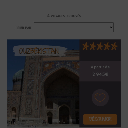
4 voyages trouvés
Trier par
OUZBÉKISTAN
à partir de
2 945€
DÉCOUVRIR