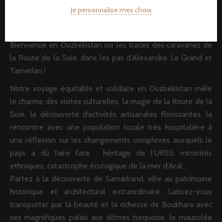
Je personnalise mes choix
Ouzbékistan : Nos voyages solidaires
Bienvenue en Ouzkékistan sur les traces des caravanes de
la Route de la Soie, dans les pas d’Alexandre Le Grand et
Tamerlan !
Notre voyage équitable et solidaire en Ouzbékistan mêle
le charme des visites culturelles, la magie de la Route de la
Soie, la découverte d’activités artisanales florissantes, la
rencontre avec une population locale très hospitalière à
une réflexion sur les changements complexes auxquels le
pays a dû faire face : héritage de l'URSS, minorités
ethniques, catastrophe écologique de la mer d’Aral…
Partez à la découverte de Samarkand, ville au patrimoine
historique et architectural extraordinaire. Laissez-vous
transporter par la beauté et la richesse de Boukhara avec
ses magnifiques palais aux dômes turquoise, le mausolée