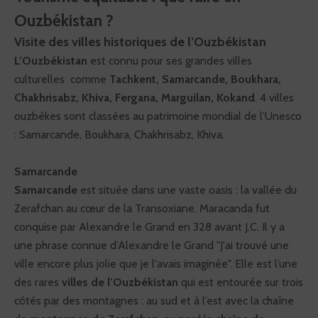
Ouzbékistan ?
Visite des villes historiques de l’Ouzbékistan
L’Ouzbékistan
est connu pour ses grandes villes
culturelles comme
Tachkent, Samarcande, Boukhara,
Chakhrisabz, Khiva, Fergana, Marguilan, Kokand
. 4 villes
ouzbèkes sont classées au patrimoine mondial de l’Unesco
: Samarcande, Boukhara, Chakhrisabz, Khiva.
Samarcande
Samarcande
est située dans une vaste oasis : la vallée du
Zerafchan au cœur de la Transoxiane. Maracanda fut
conquise par Alexandre le Grand en 328 avant J.C. Il y a
une phrase connue d’Alexandre le Grand "J'ai trouvé une
VOYAGE CULTUREL, NATURE OU IMMERSION &
ville encore plus jolie que je l'avais imaginée". Elle est l’une
RENCONTRES :
Quelques balades ou randonnées
faciles de maximum 3-4h. Difficultés pouvant être
des rares
villes de l’Ouzbékistan
qui est entourée sur trois
liées à l’altitude. Accessible aux personnes en bonne
santé.
côtés par des montagnes : au sud et à l’est avec la chaîne
RANDONNÉE & TREK :
3 à 4h de marche par jour.
Rythme lent, dénivelés faibles. Accessible aux
personnes pratiquant une activité physique