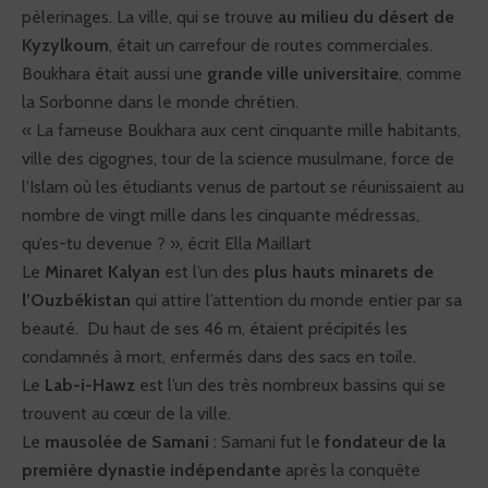
pèlerinages. La ville, qui se trouve
au milieu du désert de
Kyzylkoum
, était un carrefour de routes commerciales.
Boukhara était aussi une
grande ville universitaire
, comme
la Sorbonne dans le monde chrétien.
« La fameuse Boukhara aux cent cinquante mille habitants,
ville des cigognes, tour de la science musulmane, force de
l’Islam où les étudiants venus de partout se réunissaient au
nombre de vingt mille dans les cinquante médressas,
qu’es-tu devenue ? », écrit Ella Maillart
Le
Minaret Kalyan
est l’un des
plus hauts minarets de
l’Ouzbékistan
qui attire l’attention du monde entier par sa
beauté. Du haut de ses 46 m, étaient précipités les
condamnés à mort, enfermés dans des sacs en toile.
Le
Lab-i-Hawz
est l’un des très nombreux bassins qui se
trouvent au cœur de la ville.
Le
mausolée de Samani
: Samani fut le
fondateur de la
première dynastie indépendante
après la conquête