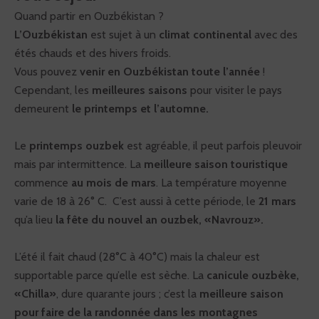
Quand partir en Ouzbékistan ?
L’Ouzbékistan
est sujet à un
climat continental
avec des
étés chauds et des hivers froids.
Vous pouvez
venir en Ouzbékistan toute l’année
!
Cependant, les
meilleures saisons
pour visiter le pays
demeurent
le printemps et l’automne.
Le
printemps ouzbek
est agréable, il peut parfois pleuvoir
mais par intermittence. La
meilleure saison touristique
commence
au mois de mars
. La température moyenne
varie de 18 à 26° C. C’est aussi à cette période, le
21 mars
qu’a lieu
la fête du nouvel an ouzbek, «Navrouz».
L’été il fait chaud (28°C à 40°C) mais la chaleur est
supportable parce qu’elle est sèche. La
canicule ouzbèke,
«Chilla»
, dure quarante jours ; c’est la
meilleure saison
pour faire de la randonnée dans les montagnes