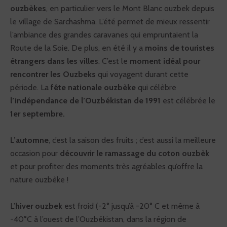
ouzbèkes
, en particulier vers le Mont Blanc ouzbek depuis
le village de Sarchashma. L’été permet de mieux ressentir
l’ambiance des grandes caravanes qui empruntaient la
Route de la Soie. De plus, en été il y a
moins de touristes
étrangers dans les villes
. C’est le
moment idéal pour
rencontrer les Ouzbeks
qui voyagent durant cette
période. La
fête nationale ouzbèke
qui célèbre
l’indépendance de l’Ouzbékistan de 1991
est célébrée le
1er septembre.
L’automne
, c’est la saison des fruits ; c’est aussi la meilleure
occasion pour
découvrir le ramassage du coton ouzbèk
et pour profiter des moments très agréables qu’offre la
nature ouzbèke !
L’
hiver ouzbek
est froid (-2° jusqu’à -20° C et même à
-40°C à l’ouest de l’Ouzbékistan, dans la région de