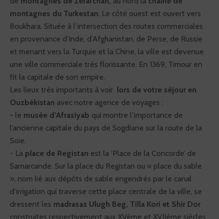
de
montagnes de Zerafchan,
au nord la
chaîne de
régulière.
montagnes du Turkestan
. Le côté ouest est ouvert vers
VOYAGE A VÉLO :
Étapes de 10 à 45 km maximum ,
dénivelés faibles. Accessible aux personnes en
Boukhara. Située à l’intersection des routes commerciales
bonne santé.
en provenance d’Inde, d’Afghanistan, de Perse, de Russie
RANDONNÉE & TREK :
4 à 7h de marche par jour.
Dénivelés pouvant être ponctuellement importants.
et menant vers la Turquie et la Chine, la ville est devenue
Accessible aux personnes en bonne santé et
pratiquant la randonnée.
une ville commerciale très florissante. En 1369, Timour en
VOYAGE A VÉLO :
Étapes de 30 à 75 km maximum,
dénivelés de 500 m maximum. Accessible aux
fit la capitale de son empire.
personnes en bonne santé et pratiquant
occasionnellement le vélo.
Les lieux très importants à voir
lors de votre séjour en
Ouzbékistan
avec notre agence de voyages :
RANDONNÉE & TREK :
- le
musée d’Afrasiyab
qui montre l’importance de
l’ancienne capitale du pays de Sogdiane sur la route de la
Soie.
- La
place de Registan
est la ‘Place de la Concorde’ de
Samarcande. Sur la place du Registan ou « place du sable
», nom lié aux dépôts de sable engendrés par le canal
d’irrigation qui traverse cette place centrale de la ville, se
dressent les
madrasas Ulugh Beg, Tilla Kori et Shir Dor
construites respectivement aux XVème et XVIIème siècles