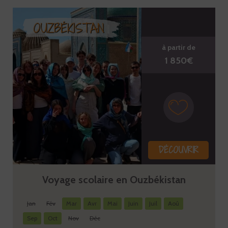
OUZBÉKISTAN
à partir de
1 850€
DÉCOUVRIR
Voyage scolaire en Ouzbékistan
Jan
Fév
Mar
Avr
Mai
Juin
Juil
Aoû
Sep
Oct
Nov
Déc