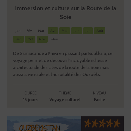
Immersion et culture sur la Route de la
Soie
Jan
Fév
Mar
Avr
Mai
Juin
Juil
Aoû
Sep
Oct
Nov
Déc
De Samarcande à Khiva en passant par Boukhara, ce
voyage permet de découvrir l’incroyable richesse
architecturale des cités de la route de la Soie mais
aussi la vie rurale et l’hospitalité des Ouzbèks.
DURÉE
THÈME
NIVEAU
15 jours
Voyage culturel
Facile
OUZBÉKISTAN