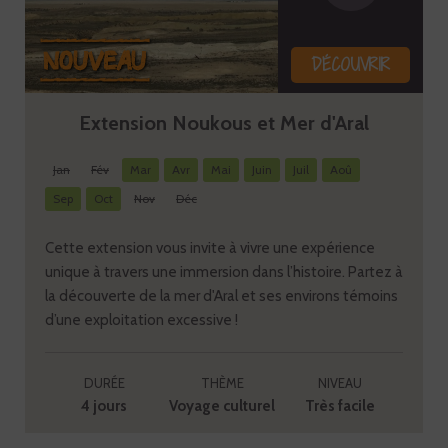
DÉCOUVRIR
Extension Noukous et Mer d'Aral
Jan
Fév
Mar
Avr
Mai
Juin
Juil
Aoû
Sep
Oct
Nov
Déc
Cette extension vous invite à vivre une expérience
unique à travers une immersion dans l’histoire. Partez à
la découverte de la mer d'Aral et ses environs témoins
d’une exploitation excessive !
DURÉE
THÈME
NIVEAU
4 jours
Voyage culturel
Très facile