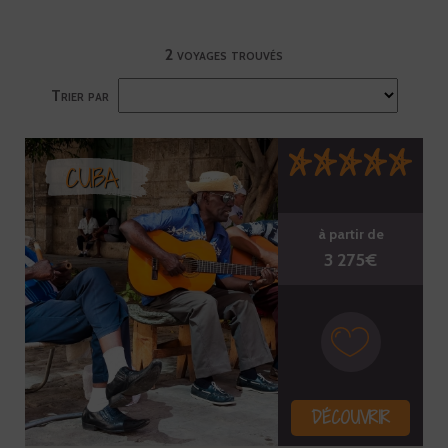
2 voyages trouvés
Trier par
CUBA
à partir de
3 275€
DÉCOUVRIR