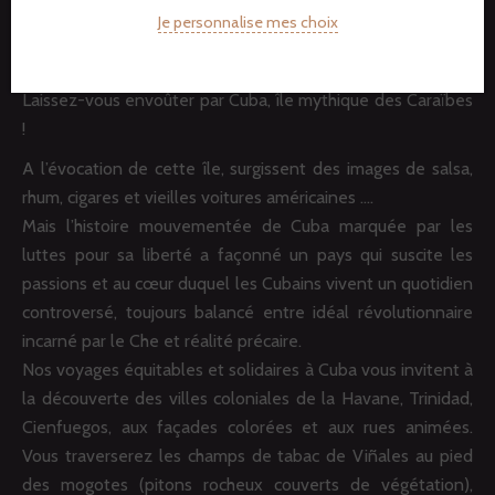
Je personnalise mes choix
Cuba : Nos voyages solidaires
Laissez-vous envoûter par Cuba, île mythique des Caraïbes
!
A l’évocation de cette île, surgissent des images de salsa,
rhum, cigares et vieilles voitures américaines ….
Mais l’histoire mouvementée de Cuba marquée par les
luttes pour sa liberté a façonné un pays qui suscite les
passions et au cœur duquel les Cubains vivent un quotidien
controversé, toujours balancé entre idéal révolutionnaire
incarné par le Che et réalité précaire.
Nos voyages équitables et solidaires à Cuba vous invitent à
la découverte des villes coloniales de la Havane, Trinidad,
Cienfuegos, aux façades colorées et aux rues animées.
Vous traverserez les champs de tabac de Viñales au pied
des mogotes (pitons rocheux couverts de végétation),