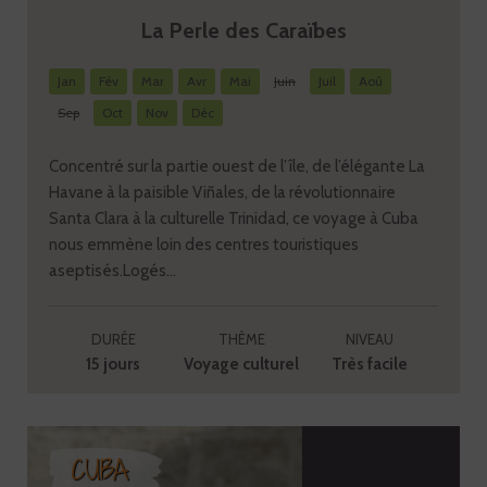
La Perle des Caraïbes
Jan
Fév
Mar
Avr
Mai
Juin
Juil
Aoû
Sep
Oct
Nov
Déc
Concentré sur la partie ouest de l’île, de l’élégante La
Havane à la paisible Viñales, de la révolutionnaire
Santa Clara à la culturelle Trinidad, ce voyage à Cuba
nous emmène loin des centres touristiques
aseptisés.Logés...
DURÉE
THÈME
NIVEAU
15 jours
Voyage culturel
Très facile
CUBA