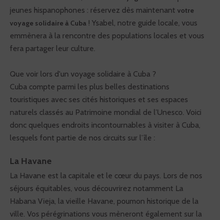
jeunes hispanophones : réservez dès maintenant
votre
! Ysabel, notre guide locale, vous
voyage solidaire à Cuba
emmènera à la rencontre des populations locales et vous
fera partager leur culture.
Que voir lors d'un voyage solidaire à Cuba ?
Cuba compte parmi les plus belles destinations
touristiques avec ses cités historiques et ses espaces
naturels classés au Patrimoine mondial de l’Unesco. Voici
donc quelques endroits incontournables à visiter à Cuba,
VOYAGE CULTUREL, NATURE OU IMMERSION &
lesquels font partie de nos circuits sur l’île :
RENCONTRES :
Quelques balades ou randonnées
faciles de maximum 3-4h. Difficultés pouvant être
liées à l’altitude. Accessible aux personnes en bonne
La Havane
santé.
RANDONNÉE & TREK :
3 à 4h de marche par jour.
Rythme lent, dénivelés faibles. Accessible aux
La Havane est la capitale et le cœur du pays. Lors de nos
personnes pratiquant une activité physique
régulière.
séjours équitables, vous découvrirez notamment La
VOYAGE A VÉLO :
Étapes de 10 à 45 km maximum ,
dénivelés faibles. Accessible aux personnes en
Habana Vieja, la vieille Havane, poumon historique de la
bonne santé.
ville. Vos pérégrinations vous mèneront également sur la