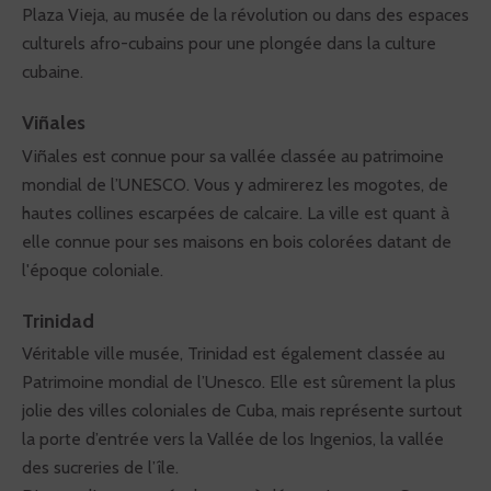
RANDONNÉE & TREK :
4 à 7h de marche par jour.
Plaza Vieja, au musée de la révolution ou dans des espaces
Dénivelés pouvant être ponctuellement importants.
Accessible aux personnes en bonne santé et
culturels afro-cubains pour une plongée dans la culture
pratiquant la randonnée.
VOYAGE A VÉLO :
Étapes de 30 à 75 km maximum,
cubaine.
dénivelés de 500 m maximum. Accessible aux
personnes en bonne santé et pratiquant
occasionnellement le vélo.
Viñales
RANDONNÉE & TREK :
Viñales est connue pour sa vallée classée au patrimoine
mondial de l’UNESCO. Vous y admirerez les mogotes, de
hautes collines escarpées de calcaire. La ville est quant à
elle connue pour ses maisons en bois colorées datant de
l'époque coloniale.
Trinidad
Véritable ville musée, Trinidad est également classée au
Patrimoine mondial de l’Unesco. Elle est sûrement la plus
jolie des villes coloniales de Cuba, mais représente surtout
la porte d’entrée vers la Vallée de los Ingenios, la vallée
des sucreries de l’île.