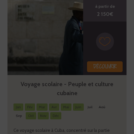
à partir de
2 150€
DÉCOUVRIR
Voyage scolaire - Peuple et culture
cubaine
Jan
Fév
Mar
Avr
Mai
Juin
Juil
Aoû
Sep
Oct
Nov
Déc
Ce voyage scolaire à Cuba, concentré sur la partie