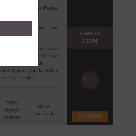
ire - Immersion Maya
Avr
Mai
Juin
Juil
Aoû
à partir de
Déc
2 325€
e au Mexique est l’occasion de
erte de la province du Yucatán à
 complet. Découvrez de
chéologiques (dont la célèbre
 Itzá), les villes...
THÈME
NIVEAU
Voyage
Très facile
DÉCOUVRIR
scolaire