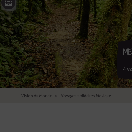
ME
4 vo
Vision du Monde
Voyages solidaires Mexique