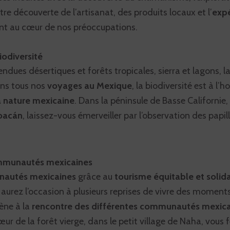
 découverte de l’artisanat, des produits locaux et l’
expé
ont au cœur de nos préoccupations.
iodiversité
tendues désertiques et forêts tropicales, sierra et lagons, l
ans tous nos
voyages au Mexique
, la biodiversité est à l’
a nature mexicaine
. Dans la péninsule de Basse Californi
hoacán
, laissez-vous émerveiller par l’observation des pap
ommunautés mexicaines
autés mexicaines
grâce au
tourisme équitable et solida
 aurez l’occasion à plusieurs reprises de vivre des moment
ène à la
rencontre des différentes communautés mexica
ur de la forêt vierge, dans le petit village de Naha, vous 