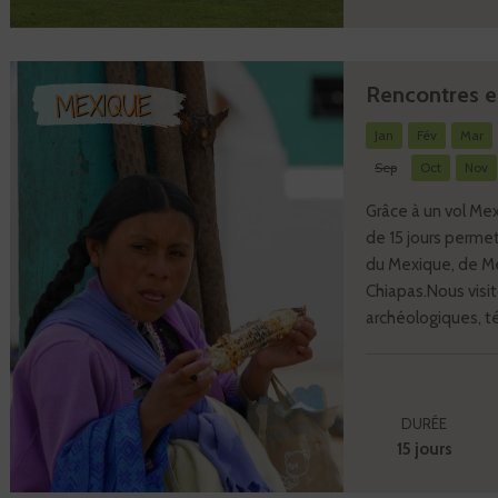
Rencontres en
MEXIQUE
Jan
Fév
Mar
Sep
Oct
Nov
Grâce à un vol Me
de 15 jours perme
du Mexique, de Me
Chiapas.Nous visi
archéologiques, tém
DURÉE
15 jours