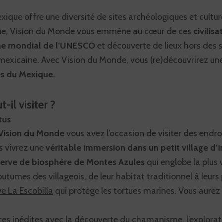
exique offre une diversité de sites archéologiques et cult
èque, Vision du Monde vous emmène au cœur de ces
civilis
ine mondial de l’UNESCO
et découverte de lieux hors des s
e mexicaine. Avec Vision du Monde, vous (re)découvrirez 
es du Mexique.
-il visiter ?
tus
 Vision du Monde
vous avez l’occasion de visiter des end
s vivrez une
véritable immersion dans un petit village d
serve de biosphère de Montes Azules
qui englobe la plus
umes des villageois, de leur habitat traditionnel à leurs 
ve La Escobilla
qui protège les tortues marines. Vous aurez 
ces inédites avec la découverte du chamanisme, l’explorat