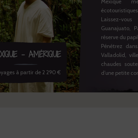
Mexique mêl
écotouristiq
Laissez-vous
Guanajuato, P
réserve du pap
Pénétrez dans
XIQUE - AMÉRIQUE
Valladolid, vi
chaudes souter
yages à partir de 2 290 €
d’une petite 
Vivez la renc
forêts du Chia
plage du Paci
Californie… Une
Tous nos voya
passionné par 
Mexique il saur