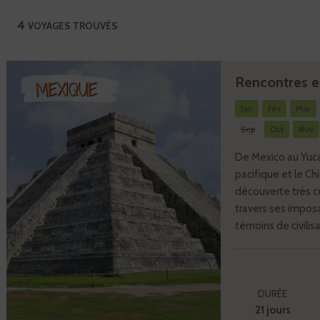
4 voyages trouvés
Rencontres en
MEXIQUE
Jan
Fév
Mar
Sep
Oct
Nov
De Mexico au Yuca
pacifique et le C
découverte très c
travers ses impos
témoins de civilisat
DURÉE
21 jours