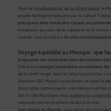
Pays de la
civilisation et de la culture maya
, le M
peuple Aztèque en passant par la culture Tolt
principaux sites mexicains classés au patrimo
immersion au cœur de la culture et de la natur
monde, tout en visitant les
sites incontournabl
Voyage équitable au Mexique : que faut
Emprunter des itinéraires hors des sentiers bat
Grâce aux
voyages équitables et solidaires de
de la forêt vierge, dans la Selva Lacandona, vou
d’environ 260 Mayas Lacandones vit dans la
ré
dans cette communauté, vous découvrirez les cout
Sur la côte Pacifique, vous
visiterez la coopérati
menacés tout en profitant du bord de mer.
Avec
Vision du Monde
, vous vivrez des expérien