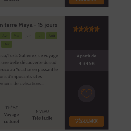
 terre Maya - 15 jours
Avr
Mai
Juin
Juil
Aoû
Déc
xico/Tuxla Gutierrez, ce voyage
à partir de
t une belle découverte du sud
4 345€
xico au Yucatan en passant le
tons d’imposants sites
oins de civilisations...
THÈME
NIVEAU
Voyage
Très facile
DÉCOUVRIR
culturel