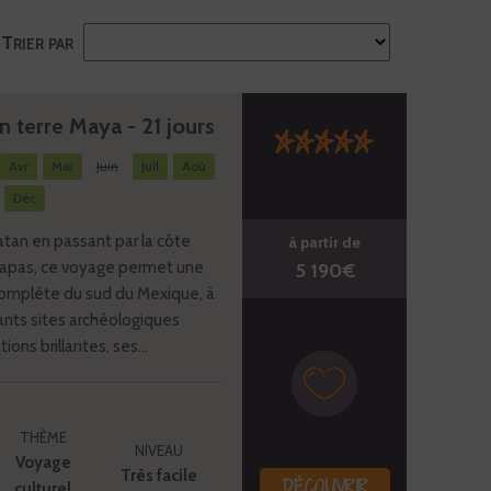
Trier par
 terre Maya - 21 jours
Avr
Mai
Juin
Juil
Aoû
Déc
tan en passant par la côte
à partir de
hiapas, ce voyage permet une
5 190€
omplète du sud du Mexique, à
ants sites archéologiques
ions brillantes, ses...
THÈME
NIVEAU
Voyage
Très facile
DÉCOUVRIR
culturel