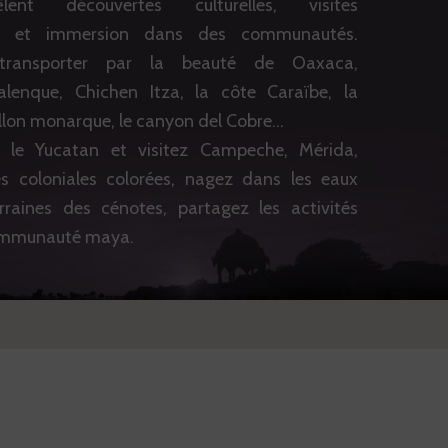
ent découvertes culturelles, visites
ues et immersion dans des communautés.
 transporter par la beauté de Oaxaca,
alenque, Chichen Itza, la côte Caraïbe, la
illon monarque, le canyon del Cobre…
 le Yucatan et visitez Campeche, Mérida,
lles coloniales colorées, nagez dans les eaux
raines des cénotes, partagez les activités
communauté maya.
ontre avec un chaman Lacandone dans les
pas, assistez à la ponte des tortues sur une
fique ou observez les baleines en Basse
 expérience unique !
ges au Mexique sont guidés par Alberto ;
l'histoire, l'archéologie, les traditions du
a vous ouvrir les portes de son pays.