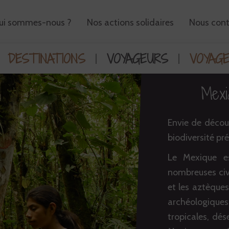
ui sommes-nous ?
Nos actions solidaires
Nous cont
DESTINATIONS
VOYAGEURS
VOYAG
Mexi
Envie de découv
biodiversité pr
Le Mexique es
nombreuses civ
et les aztèques
archéologiques, 
tropicales, dés