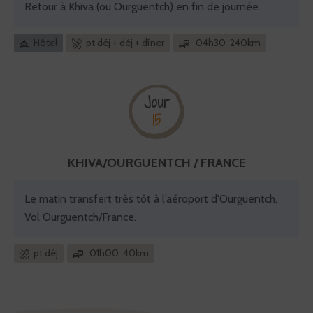
Retour à Khiva (ou Ourguentch) en fin de journée.
Hôtel
pt déj + déj + dîner
04h30 240km
Jour
15
KHIVA/OURGUENTCH / FRANCE
Le matin transfert très tôt à l’aéroport d'Ourguentch.
Vol Ourguentch/France.
pt déj
01h00 40km