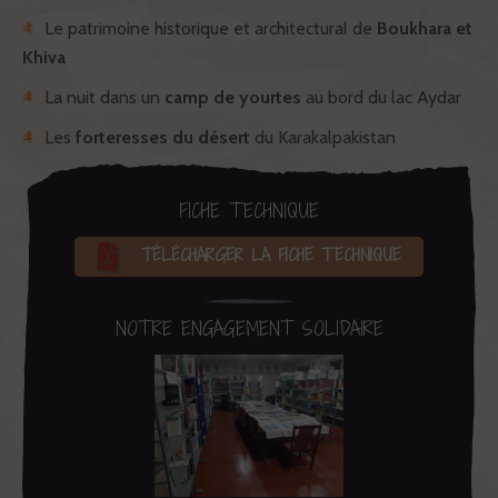
Le patrimoine historique et architectural de
Boukhara et
Khiva
La nuit dans un
camp de yourtes
au bord du lac Aydar
Les
forteresses du désert
du Karakalpakistan
FICHE TECHNIQUE
TÉLÉCHARGER LA FICHE TECHNIQUE
NOTRE ENGAGEMENT SOLIDAIRE