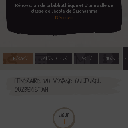
Rénovation de la bibliothèque et d'une salle de
classe de l'école de Sarchashma
Découvrir
ITINÉRAIRE
DATES + PRIX
CARTE
INFOS PRAT
ITINÉRAIRE DU VOYAGE CULTUREL
OUZBÉKISTAN
Jour
1