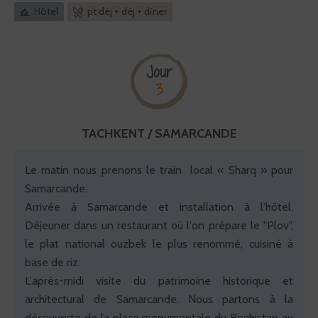
Hôtel
pt déj + déj + dîner
Jour
3
TACHKENT / SAMARCANDE
Le matin nous prenons le train local « Sharq » pour
Samarcande.
Arrivée à Samarcande et installation à l’hôtel.
Déjeuner dans un restaurant où l'on prépare le "Plov",
le plat national ouzbek le plus renommé, cuisiné à
base de riz.
L'après-midi visite du patrimoine historique et
architectural de Samarcande. Nous partons à la
découverte de la place monumentale du Reghistan au