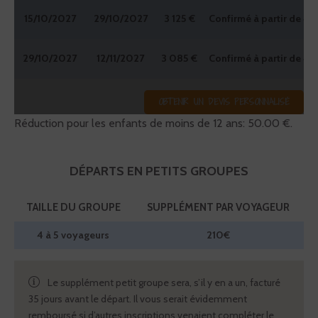
15/10/2027
29/10/2027
3 125 €
Confirmé à partir de 4
29/10/2027
12/11/2027
3 085 €
Confirmé à partir de 4
OBTENIR UN DEVIS PERSONNALISÉ
Réduction pour les enfants de moins de 12 ans: 50.00 €.
DÉPARTS EN PETITS GROUPES
TAILLE DU GROUPE
SUPPLÉMENT PAR VOYAGEUR
4 à 5 voyageurs
210€
Le supplément petit groupe sera, s’il y en a un, facturé
35 jours avant le départ. Il vous serait évidemment
remboursé si d’autres inscriptions venaient compléter le