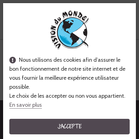
Voyages équitables &
solidaires
Ouzbékistan
Nous utilisons des cookies afin d’assurer le
IMMERSION ET CULTURE SUR LA
bon fonctionnement de notre site internet et de
ROUTE DE LA SOIE
vous fournir la meilleure expérience utilisateur
possible.
VOYAGE CULTUREL - 15 JOURS - FACILE
Le choix de les accepter ou non vous appartient.
En savoir plus
2 945€
à partir de
J'ACCEPTE
JE M'INSCRIS À CE VOYAGE !