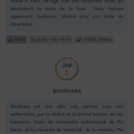
Robat-e Malik, vestige d'un des nombreux relais qui
jalonnaient la route de la Soie. Nous visitons
également Guijduvan, célèbre pour son école de
céramistes.
Hôtel
pt déj + déj + dîner
03h30 280km
Jour
10
BOUKHARA
Boukhara est une ville très connue pour son
authenticité, par la vitalité et la bonne humeur de ses
habitants. Visite de l’ensemble architectural de Poi
Kalon, de la mosquée du Vendredi, de la médersa Miri