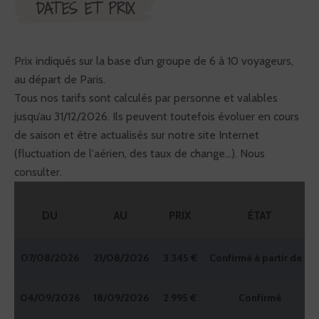
DATES ET PRIX
Prix indiqués sur la base d’un groupe de 6 à 10 voyageurs,
au départ de Paris.
Tous nos tarifs sont calculés par personne et valables
jusqu’au 31/12/2026. Ils peuvent toutefois évoluer en cours
de saison et être actualisés sur notre site Internet
(fluctuation de l'aérien, des taux de change...). Nous
consulter.
DU
AU
PRIX
ÉTAT
07/08/2026
21/08/2026
3 345 €
Confirmé à partir de 4
04/09/2026
18/09/2026
2 995 €
Confirmé