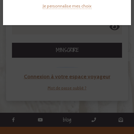
Je personnalise mes choix
CONFIRMEZ VOTRE MOT DE PASSE
M'INSCRIRE
Connexion à votre espace voyageur
Mot de passe oublié ?
blog