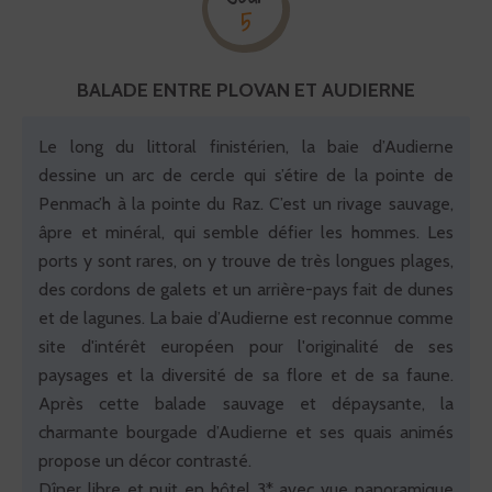
5
BALADE ENTRE PLOVAN ET AUDIERNE
Le long du littoral finistérien, la baie d’Audierne
dessine un arc de cercle qui s’étire de la pointe de
Penmac’h à la pointe du Raz. C’est un rivage sauvage,
âpre et minéral, qui semble défier les hommes. Les
ports y sont rares, on y trouve de très longues plages,
des cordons de galets et un arrière-pays fait de dunes
et de lagunes. La baie d’Audierne est reconnue comme
site d'intérêt européen pour l'originalité de ses
paysages et la diversité de sa flore et de sa faune.
Après cette balade sauvage et dépaysante, la
charmante bourgade d’Audierne et ses quais animés
propose un décor contrasté.
Dîner libre et nuit en hôtel 3* avec vue panoramique