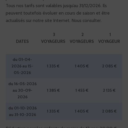
Tous nos tarifs sont valables jusqu’au 31/12/2026. Ils
peuvent toutefois évoluer en cours de saison et être
actualisés sur notre site Internet. Nous consulter.
3
2
1
DATES
VOYAGEURS
VOYAGEURS
VOYAGEUR
du 01-04-
2026 au 15-
1 335 €
1 405 €
2 085 €
05-2026
du 16-05-2026
au 30-09-
1 385 €
1 455 €
2 135 €
2026
du 01-10-2026
1 335 €
1 405 €
2 085 €
au 31-10-2026