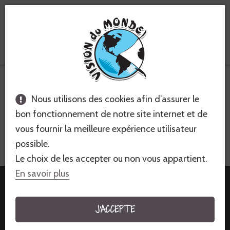
Voyages équitables &
solidaires
France
Nous utilisons des cookies afin d’assurer le
FRANCE - BRETAGNE DU BOUT DU
bon fonctionnement de notre site internet et de
MONDE
vous fournir la meilleure expérience utilisateur
possible.
RANDONNÉE ET TREK - 8 JOURS - FACILE
Le choix de les accepter ou non vous appartient.
En savoir plus
1 335€
à partir de
J'ACCEPTE
JE M'INSCRIS À CE VOYAGE !