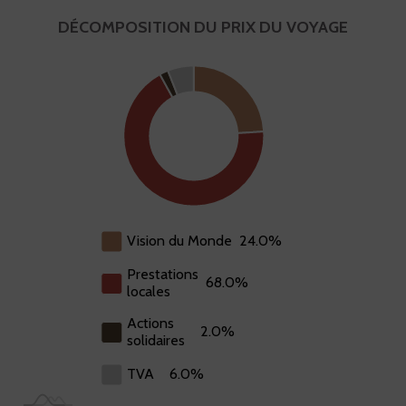
DÉCOMPOSITION DU PRIX DU VOYAGE
Actions
Prestations
TVA: 6.0%
Vision du Monde : 24.0%
solidaires: 2.0%
locales: 68.0%
Vision du Monde
24.0%
Prestations
68.0%
locales
Actions
2.0%
solidaires
TVA
6.0%