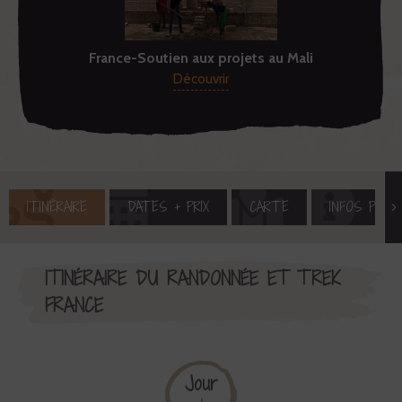
France-Soutien aux projets au Mali
Découvrir
ITINÉRAIRE
DATES + PRIX
CARTE
INFOS PRAT
ITINÉRAIRE DU RANDONNÉE ET TREK
FRANCE
Jour