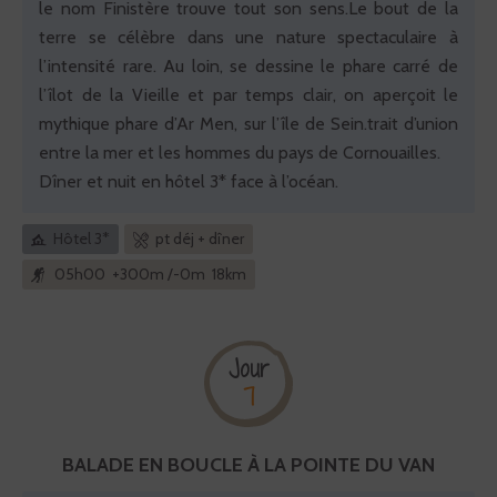
le nom Finistère trouve tout son sens.Le bout de la
terre se célèbre dans une nature spectaculaire à
l’intensité rare. Au loin, se dessine le phare carré de
l’îlot de la Vieille et par temps clair, on aperçoit le
mythique phare d’Ar Men, sur l’île de Sein.trait d’union
entre la mer et les hommes du pays de Cornouailles.
Dîner et nuit en hôtel 3* face à l’océan.
Hôtel 3*
pt déj + dîner
05h00 +300m /-0m 18km
Jour
7
BALADE EN BOUCLE À LA POINTE DU VAN