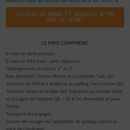
Réduction pour les enfants de moins de 12 ans: 20.00 €.
RÉSERVEZ CE VOYAGE ET CHOISISSEZ VOTRE
DATE DE DÉPART
LE PRIX COMPREND
5 nuits en demi-pension
2 nuits en B&B (nuit + petit déjeuner)
Hébergements en hôtels 2* et 3*
Bacs Bénodet / Sainte-Marine et Loctudy/Ile Tudy (J2)
Transfert de l’hôtel à Audierne au parking Trez Goarem (J6)
Transfert retour de la Baie des Trépassés au premier hôtel
ou à la gare de Quimper (J8, + 55 € les dimanches et jours
fériés)
Transport des bagages
Dossier de voyage via l’application de guidage (cartes et
tracé de l'itinéraire)