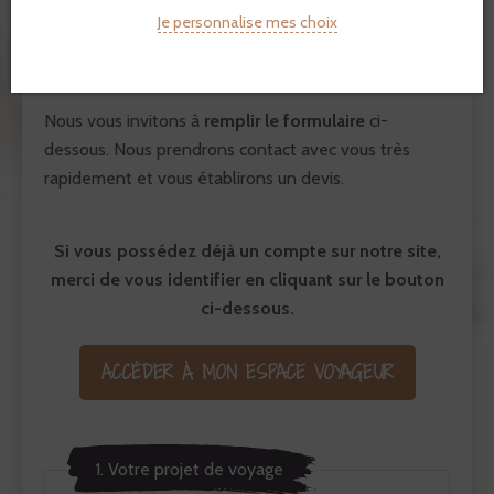
Je personnalise mes choix
comité d’entreprise, établissement scolaire…), aux
dates de votre choix
et éventuellement
personnaliser certaines étapes
.
Nous vous invitons à
remplir le formulaire
ci-
dessous. Nous prendrons contact avec vous très
rapidement et vous établirons un devis.
Si vous possédez déjà un compte sur notre site,
merci de vous identifier en cliquant sur le bouton
ci-dessous.
ACCÉDER À MON ESPACE VOYAGEUR
1. Votre projet de voyage