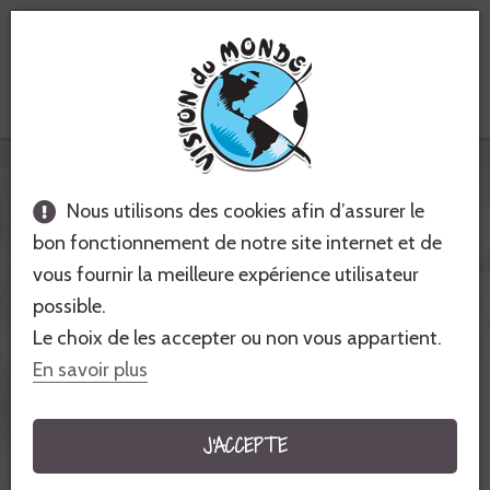
Voyages équitables &
solidaires
Vision du Monde
Demande de voyage personnalisé
Nous utilisons des cookies afin d’assurer le
bon fonctionnement de notre site internet et de
DEMANDE DE VOYAGE
vous fournir la meilleure expérience utilisateur
PERSONNALISÉ
possible.
Le choix de les accepter ou non vous appartient.
BALADE BERBÈRE
En savoir plus
Le voyage
Balade Berbère
vous plait. Mais vous
J'ACCEPTE
aimeriez vivre cette expérience
en couple, en
famille, avec vos amis ou en groupe
(association,