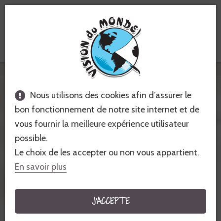
Voyages équitables &
solidaires
Vision du Monde
Demande de voyage personnalisé
Nous utilisons des cookies afin d’assurer le
bon fonctionnement de notre site internet et de
DEMANDE DE VOYAGE
vous fournir la meilleure expérience utilisateur
PERSONNALISÉ
possible.
Le choix de les accepter ou non vous appartient.
PÉROU, TOUR DE L'AUSANGATE ET TRAVERSÉE DE
En savoir plus
CCALANGATE
J'ACCEPTE
Le voyage
Pérou, Tour de l'Ausangate et traversée