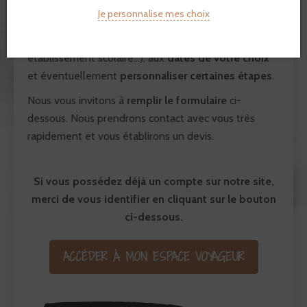
de Ccalangate
vous plait. Mais vous aimeriez vivre
Je personnalise mes choix
cette expérience
en couple, en famille, avec vos
amis ou en groupe
(association, comité d’entreprise,
établissement scolaire…), aux
dates de votre choix
et éventuellement
personnaliser certaines étapes
.
Nous vous invitons à
remplir le formulaire
ci-
dessous. Nous prendrons contact avec vous très
rapidement et vous établirons un devis.
Si vous possédez déjà un compte sur notre site,
merci de vous identifier en cliquant sur le bouton
ci-dessous.
ACCÉDER À MON ESPACE VOYAGEUR