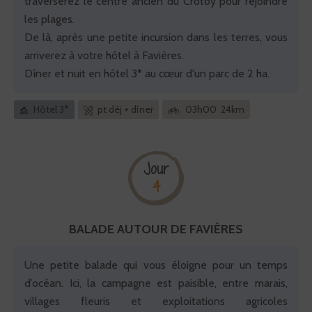
traverserez le centre ancien du Crotoy pour rejoindre
les plages.
De là, après une petite incursion dans les terres, vous
arriverez à votre hôtel à Favières.
Dîner et nuit en hôtel 3* au cœur d'un parc de 2 ha.
Hôtel 3*
pt déj + dîner
03h00 24km
Jour
4
BALADE AUTOUR DE FAVIÈRES
Une petite balade qui vous éloigne pour un temps
d’océan. Ici, la campagne est paisible, entre marais,
villages fleuris et exploitations agricoles