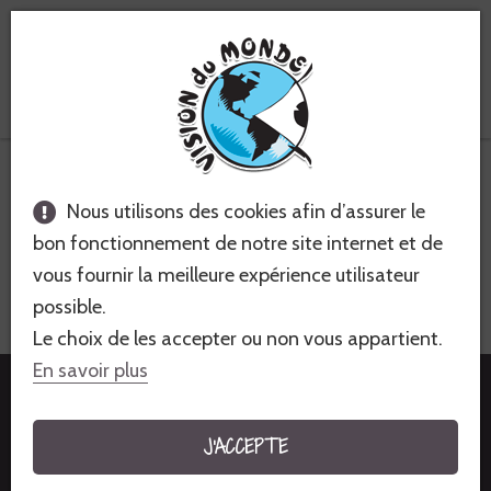
Voyages équitables &
solidaires
France
Nous utilisons des cookies afin d’assurer le
FRANCE - LA BAIE DE SOMME À
bon fonctionnement de notre site internet et de
VÉLO
vous fournir la meilleure expérience utilisateur
possible.
VOYAGE À VÉLO - 7 JOURS - FACILE
Le choix de les accepter ou non vous appartient.
En savoir plus
855€
à partir de
J'ACCEPTE
JE M'INSCRIS À CE VOYAGE !