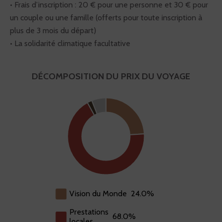
• Frais d’inscription : 20 € pour une personne et 30 € pour
un couple ou une famille (offerts pour toute inscription à
plus de 3 mois du départ)
• La solidarité climatique facultative
DÉCOMPOSITION DU PRIX DU VOYAGE
Actions
Prestations
TVA: 6.0%
Vision du Monde : 24.0%
solidaires: 2.0%
locales: 68.0%
Vision du Monde
24.0%
Prestations
68.0%
locales