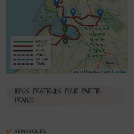
RANDO
VÉLO
ROUTE
AVION
BATEAU
TRAIN
Leaflet
| Map data ©
OpenStreetMap
INFOS PRATIQUES POUR PARTIR
FRANCE
REMARQUES