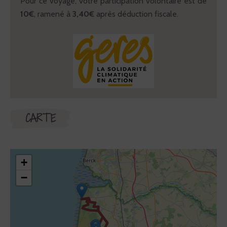
Pour ce voyage, votre participation volontaire est de
10€
, ramené à
3,40€
après déduction fiscale.
CARTE
+
−