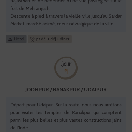
Rajasthan et de bénéficier d'une vue privilégiée sur le
fort de Mehrangarh.
Descente à pied à travers la vieille ville jusqu'au Sardar
Market, marché animé, coeur névralgique de la ville.
Hôtel
pt déj + déj + dîner
Jour
9
JODHPUR / RANAKPUR / UDAIPUR
Départ pour Udaipur. Sur la route, nous nous arrêtons
pour visiter les temples de Ranakpur qui comptent
parmi les plus belles et plus vastes constructions jaïns
de l’Inde.