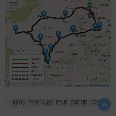
RANDO
VÉLO
ROUTE
AVION
BATEAU
TRAIN
Leaflet
| Map data ©
OpenStreetMap
INFOS PRATIQUES POUR PARTIR INDE
<