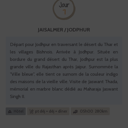
Jour
7
JAISALMER / JODPHUR
Départ pour Jodhpur en traversant le désert du Thar et
les villages Bishnois. Arrivée à Jodhpur. Située en
bordure du grand désert du Thar, Jodhpur est la plus
grande ville du Rajasthan après Jaipur. Surnommée la
"Ville bleue", elle tient ce surnom de la couleur indigo
des maisons de la vieille ville. Visite de Jaswant Thada,
mémorial en marbre blanc dédié au Maharaja Jaswant
Singh II.
Hôtel
pt déj + déj + dîner
05h00 280km