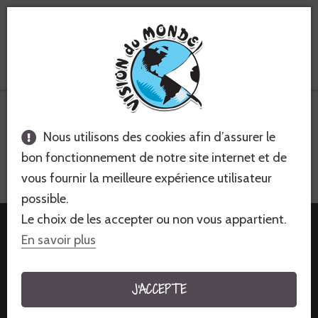
Voyages équitables &
solidaires
Inde
Nous utilisons des cookies afin d’assurer le
SOMPTUEUX RAJASTHAN 16 JOURS
bon fonctionnement de notre site internet et de
vous fournir la meilleure expérience utilisateur
VOYAGE CULTUREL - 16 JOURS - TRÈS FACILE
possible.
Le choix de les accepter ou non vous appartient.
2 780€
à partir de
En savoir plus
JE M'INSCRIS À CE VOYAGE !
J'ACCEPTE