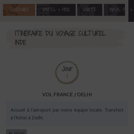
ITINÉRAIRE
DATES + PRIX
CARTE
INFOS PRAT
ITINÉRAIRE DU VOYAGE CULTUREL
INDE
Jour
1
VOL FRANCE / DELHI
Accueil à l'aéroport par notre équipe locale. Transfert
à l'hôtel à Delhi.
Hôtel