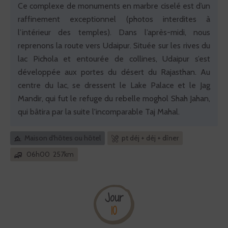
Ce complexe de monuments en marbre ciselé est d’un
raffinement exceptionnel (photos interdites à
l’intérieur des temples). Dans l’après-midi, nous
reprenons la route vers Udaipur. Située sur les rives du
lac Pichola et entourée de collines, Udaipur s’est
développée aux portes du désert du Rajasthan. Au
centre du lac, se dressent le Lake Palace et le Jag
Mandir, qui fut le refuge du rebelle moghol Shah Jahan,
qui bâtira par la suite l'incomparable Taj Mahal.
Maison d'hôtes ou hôtel
pt déj + déj + dîner
06h00 257km
Jour
10